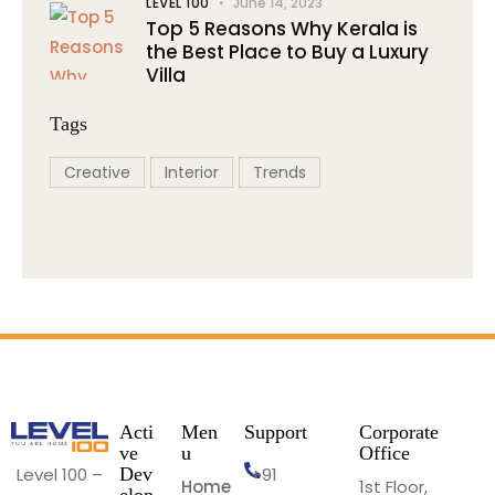
LEVEL 100
June 14, 2023
Top 5 Reasons Why Kerala is
the Best Place to Buy a Luxury
Villa
Tags
Creative
Interior
Trends
Acti
Men
Support
Corporate
ve
u
Office
Level 100 –
+91
Dev
Home
1st Floor,