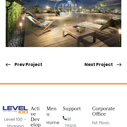
Prev Project
Next Project
Acti
Men
Support
Corporate
ve
u
Office
Dev
Level 100 –
+91
Home
1st Floor,
elop
Shaping
75105