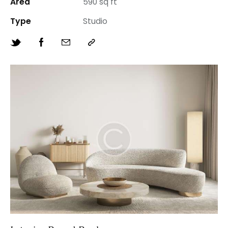
Area
590 sq ft
Type
Studio